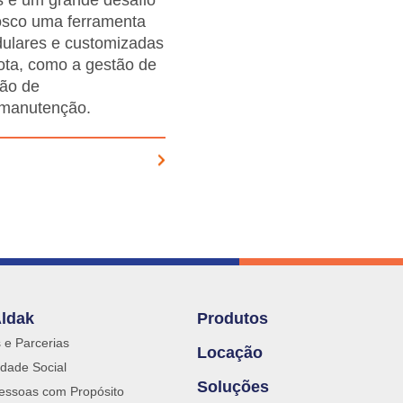
os é um grande desafio
osco uma ferramenta
dulares e customizadas
ota, como a gestão de
ção de
e manutenção.
Aldak
Produtos
s e Parcerias
Locação
dade Social
Soluções
essoas com Propósito