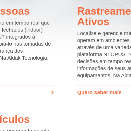
Grandes Eventos
essoas
Rastreame
Outras Indústrias
Ativos
lho em tempo real que
 fechados (indoor)
Localize e gerencie m
oT integrados à
operam em ambientes a
oiá-lo nas tomadas de
através de uma varieda
urança dos
plataforma NTOPUS. No
 Na Aldak Tecnologia,
decisões em tempo real
informações de seus a
equipamentos. Na Ald
Quero saber mais
ículos