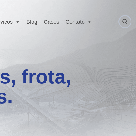
viços
Blog
Cases
Contato
 Anatel
Serviço Autorizado
Motorola
gurança
Laboratório EX
 Executivo e
, frota,
r
est
s.
E