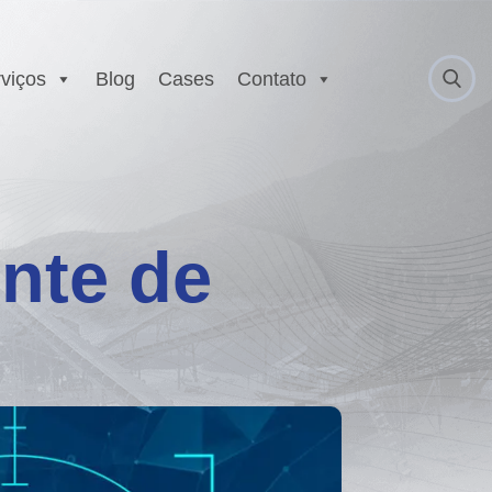
viços
Blog
Cases
Contato
 Anatel
Serviço Autorizado
Motorola
gurança
Laboratório EX
 Executivo e
nte de
r
est
E