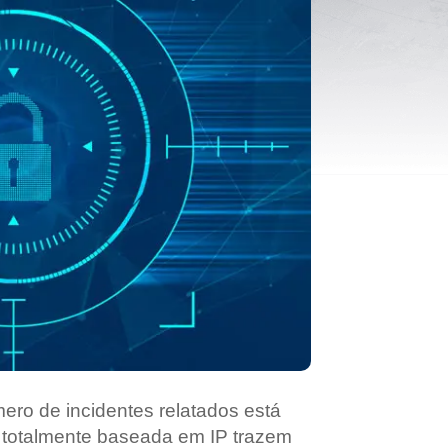
mero de incidentes relatados está
 totalmente baseada em IP trazem