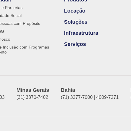
s e Parcerias
Locação
dade Social
Soluções
essoas com Propósito
SG
Infraestrutura
nosco
Serviços
 e Inclusão com Programas
ento
Minas Gerais
Bahia
903
(31) 3370-7402
(71) 3277-7000 | 4009-7271