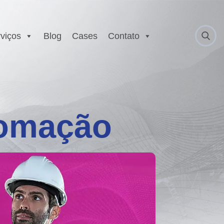
viços
Blog
Cases
Contato
 Anatel
Serviço Autorizado
Motorola
gurança
Laboratório EX
 Executivo e
tomação
r
est
E