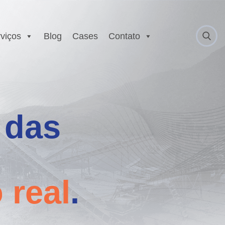
viços
Blog
Cases
Contato
 Anatel
Serviço Autorizado
Motorola
gurança
Laboratório EX
 Executivo e
 das
r
est
E
 real
.