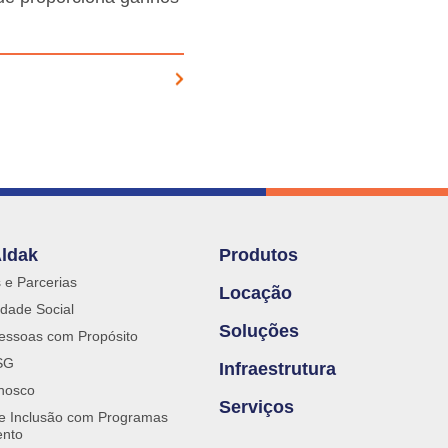
Aldak
Produtos
s e Parcerias
Locação
dade Social
Soluções
essoas com Propósito
SG
Infraestrutura
nosco
Serviços
 e Inclusão com Programas
ento