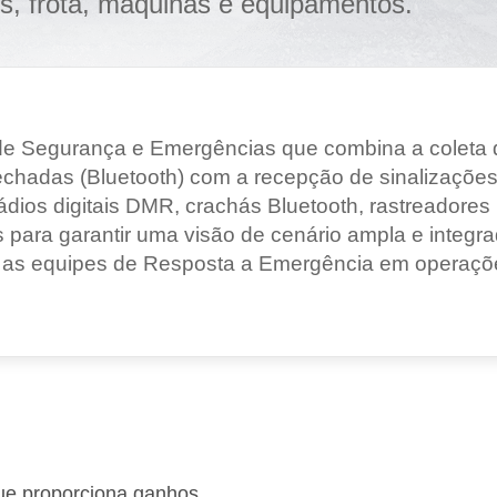
s, frota, máquinas e equipamentos.
Grandes Eventos
Outras Indústrias
 Segurança e Emergências que combina a coleta d
echadas (Bluetooth) com a recepção de sinalizaçõe
rádios digitais DMR, crachás Bluetooth, rastreadores 
 para garantir uma visão de cenário ampla e integr
 as equipes de Resposta a Emergência em operações
ue proporciona ganhos