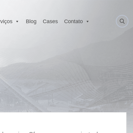
viços
Blog
Cases
Contato
 Anatel
Serviço Autorizado
Motorola
gurança
Laboratório EX
 Executivo e
r
est
E