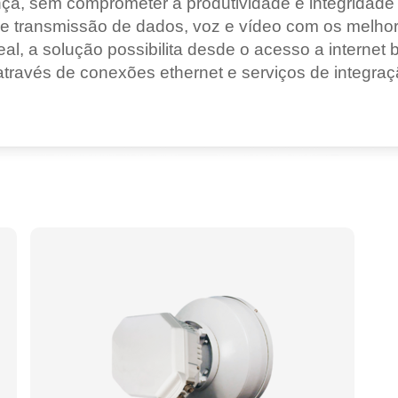
nça, sem comprometer a produtividade e integridad
Grandes Eventos
de transmissão de dados, voz e vídeo com os melh
Outras Indústrias
, a solução possibilita desde o acesso a internet ba
através de conexões ethernet e serviços de integraç