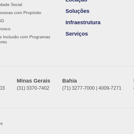
dade Social
Soluções
essoas com Propósito
SG
Infraestrutura
nosco
Serviços
 e Inclusão com Programas
ento
Minas Gerais
Bahia
903
(31) 3370-7402
(71) 3277-7000 | 4009-7271
os