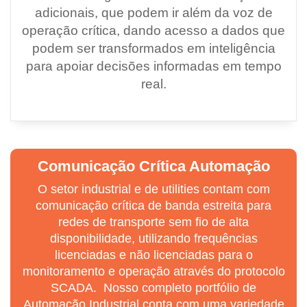
adicionais, que podem ir além da voz de
operação crítica, dando acesso a dados que
podem ser transformados em inteligência
para apoiar decisões informadas em tempo
real.
Comunicação Crítica Automação
O setor industrial e de utilities contam com
comunicação crítica de banda estreita para
redes de transporte sem fio de alta
disponibilidade, utilizando frequências
licenciadas e não licenciadas para o
monitoramento e operação através do protocolo
SCADA. Nosso completo portfólio de
Automação Industrial conta com uma variedade