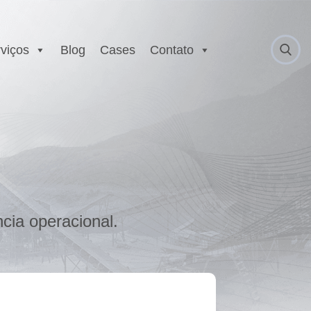
viços
Blog
Cases
Contato
 Anatel
Serviço Autorizado
Motorola
gurança
Laboratório EX
 Executivo e
r
est
E
cia operacional.