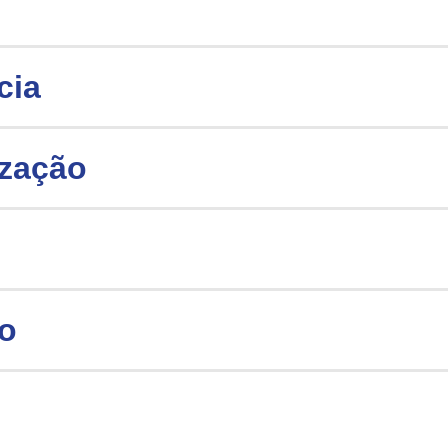
cia
ização
io