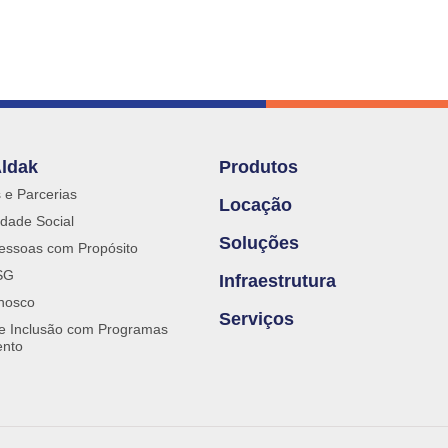
Aldak
Produtos
s e Parcerias
Locação
dade Social
Soluções
essoas com Propósito
SG
Infraestrutura
nosco
Serviços
 e Inclusão com Programas
ento