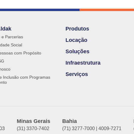
Aldak
Produtos
s e Parcerias
Locação
dade Social
Soluções
essoas com Propósito
SG
Infraestrutura
nosco
Serviços
 e Inclusão com Programas
ento
Minas Gerais
Bahia
903
(31) 3370-7402
(71) 3277-7000 | 4009-7271