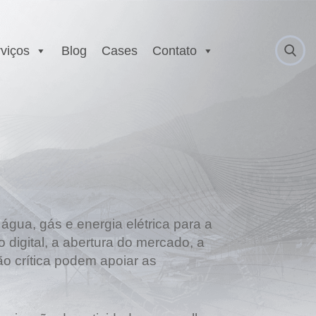
viços
Blog
Cases
Contato
 Anatel
Serviço Autorizado
Motorola
gurança
Laboratório EX
 Executivo e
r
est
E
água, gás e energia elétrica para a
 digital, a abertura do mercado, a
ão crítica podem apoiar as