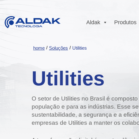
Aldak
Produtos
Sobre a Aldak
Conectividade
Ekoações ESG
Radiocomunic
Comuni
Microondas
DMR
Comuni
/
/
home
Soluções
Utilities
Certificações e
Video
Trabalhe Conosc
Gestão
Parcerias
Monitoramento
DMR
Automação
Tetra
NTOPU
Diversidade e
PTT Ov
Comuni
Vídeo Analítico Avigilon
Responsabilidade
Inclusão com
P25
Soluçã
Comun
Utilities
TETRA
Social
Programas de
Body Cam
PTT Over Celula
Intrin
Engajamento
Comuni
Gestão de Pessoas
DVR Veicular
Segur
Aplicações
P25
com Propósito
Comuni
O setor de Utilities no Brasil é compos
Automa
população e para as indústrias. Esse se
sustentabilidade, a segurança e a efici
empresas de Utilities a manter os colab