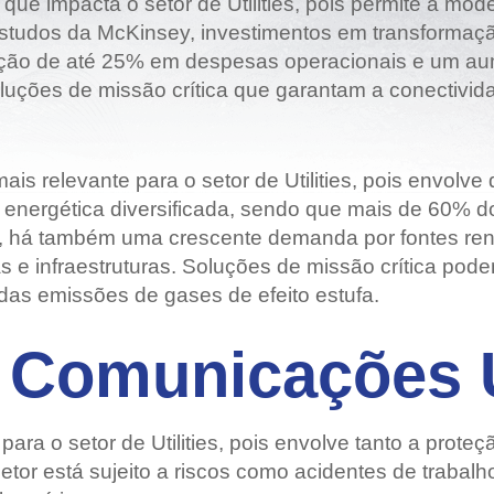
que impacta o setor de Utilities, pois permite a mo
Grandes Eventos
udos da McKinsey, investimentos em transformação 
Outras Indústrias
redução de até 25% em despesas operacionais e um 
oluções de missão crítica que garantam a conectivi
ais relevante para o setor de Utilities, pois envolve
 energética diversificada, sendo que mais de 60% d
m, há também uma crescente demanda por fontes reno
e infraestruturas. Soluções de missão crítica podem
das emissões de gases de efeito estufa.
 Comunicações 
ra o setor de Utilities, pois envolve tanto a prote
etor está sujeito a riscos como acidentes de trabalh