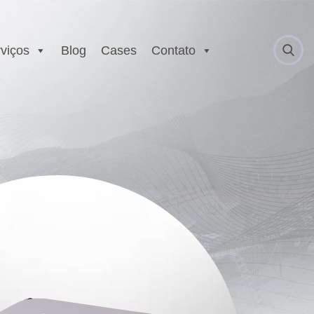
viços
Blog
Cases
Contato
 Anatel
Serviço Autorizado
Motorola
gurança
Laboratório EX
 Executivo e
r
est
E