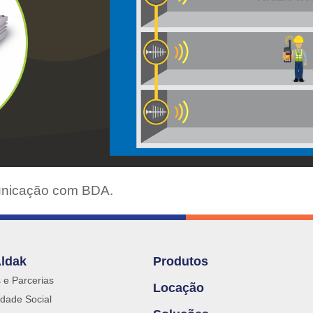
municação com BDA.
Aldak
Produtos
s e Parcerias
Locação
dade Social