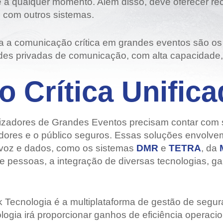
e a qualquer momento. Além disso, deve oferecer rec
Grandes Eventos
o com outros sistemas.
Outras Indústrias
 comunicação crítica em grandes eventos são os rá
es privadas de comunicação, com alta capacidade, c
 Crítica Unifica
nizadores de Grandes Eventos precisam contar com 
dores e o público seguros. Essas soluções envolve
 voz e dados, como os sistemas
DMR
e
TETRA
, da
 pessoas, a integração de diversas tecnologias, ga
k Tecnologia é a multiplataforma de gestão de segu
ogia irá proporcionar ganhos de eficiência operaci