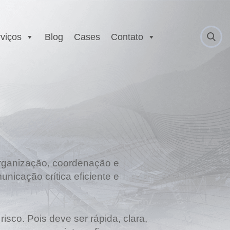
viços
Blog
Cases
Contato
 Anatel
Serviço Autorizado
Motorola
gurança
Laboratório EX
 Executivo e
r
est
E
organização, coordenação e
nicação crítica eficiente e
sco. Pois deve ser rápida, clara,