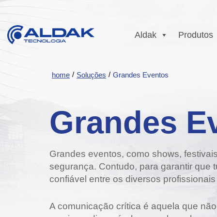
Aldak
Produtos
Sobre a Aldak
Conectividade
Ekoações ESG
Radiocomunic
Comuni
Microondas
DMR
Comuni
/
/
home
Soluções
Grandes Eventos
Certificações e
Video
Trabalhe Conosc
Gestão
Parcerias
Monitoramento
DMR
Automação
Tetra
NTOPU
Diversidade e
PTT Ov
Comuni
Vídeo Analítico Avigilon
Responsabilidade
Inclusão com
P25
Soluçã
Comun
Grandes E
TETRA
Social
Programas de
Body Cam
PTT Over Celula
Intrin
Engajamento
Comuni
Gestão de Pessoas
DVR Veicular
Segur
Aplicações
P25
com Propósito
Comuni
Grandes eventos, como shows, festivais
Automa
segurança. Contudo, para garantir que 
confiável entre os diversos profissionais
A comunicação crítica é aquela que não 