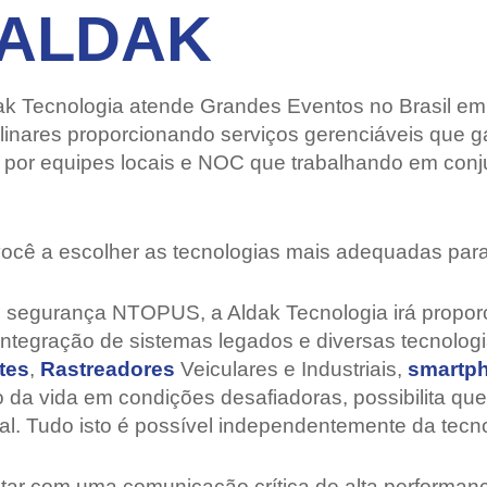
a ALDAK
k Tecnologia atende Grandes Eventos no Brasil em to
plinares proporcionando serviços gerenciáveis que
 por equipes locais e NOC que trabalhando em con
 você a escolher as tecnologias mais adequadas para
e segurança NTOPUS, a Aldak Tecnologia irá proporc
ntegração de sistemas legados e diversas tecnologi
tes
,
Rastreadores
Veiculares e Industriais,
smartp
o da vida em condições desafiadoras, possibilita qu
l. Tudo isto é possível independentemente da tecnolo
tar com uma comunicação crítica de alta performan