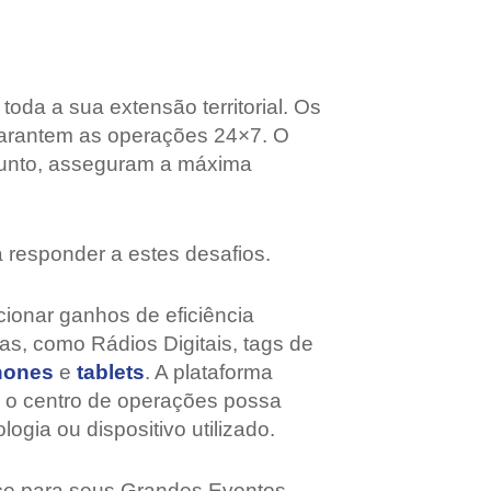
da a sua extensão territorial. Os
 garantem as operações 24×7. O
junto, asseguram a máxima
 responder a estes desafios.
ionar ganhos de eficiência
as, como Rádios Digitais, tags de
hones
e
tablets
. A plataforma
e o centro de operações possa
gia ou dispositivo utilizado.
ce para seus Grandes Eventos,