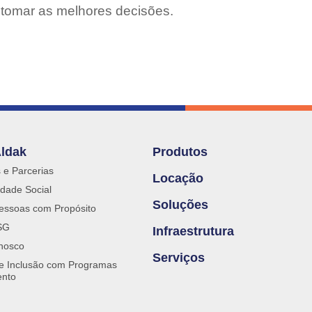
 tomar as melhores decisões.
Aldak
Produtos
s e Parcerias
Locação
dade Social
Soluções
essoas com Propósito
SG
Infraestrutura
nosco
Serviços
 e Inclusão com Programas
ento