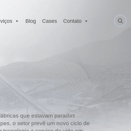
viços
Blog
Cases
Contato
 Anatel
Serviço Autorizado
Motorola
gurança
Laboratório EX
 Executivo e
r
est
E
 fábricas que estavam paradas
pes, o setor prevê um novo ciclo de
r tecnologia a serviço da vida em