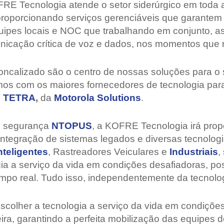
 Tecnologia atende o setor siderúrgico em toda a s
 proporcionando serviços gerenciáveis que garante
uipes locais e NOC que trabalhando em conjunto, a
icação crítica de voz e dados, nos momentos que 
roncalizado são o centro de nossas soluções para o
amos com os maiores fornecedores de tecnologia par
e
TETRA
,
da
Motorola Solutions
.
de segurança
NTOPUS
, a KOFRE Tecnologia irá prop
integração de sistemas legados e diversas tecnolog
nteligentes
, Rastreadores Veiculares e
Industriais
,
a a serviço da vida em condições desafiadoras, possi
po real. Tudo isso, independentemente da tecnologia
scolher a tecnologia a serviço da vida em condiçõ
ira, garantindo a perfeita mobilização das equipe