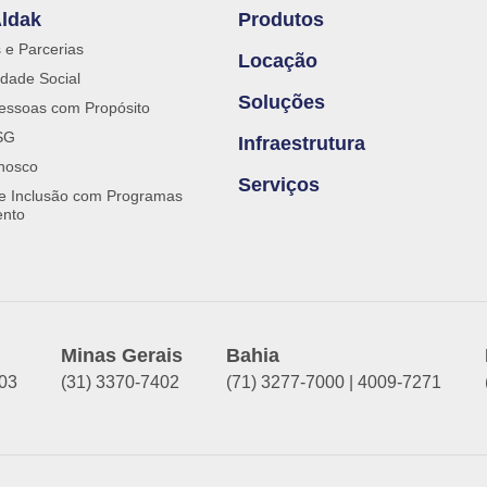
Aldak
Produtos
s e Parcerias
Locação
dade Social
Soluções
essoas com Propósito
SG
Infraestrutura
nosco
Serviços
 e Inclusão com Programas
ento
Minas Gerais
Bahia
903
(31) 3370-7402
(71) 3277-7000 | 4009-7271