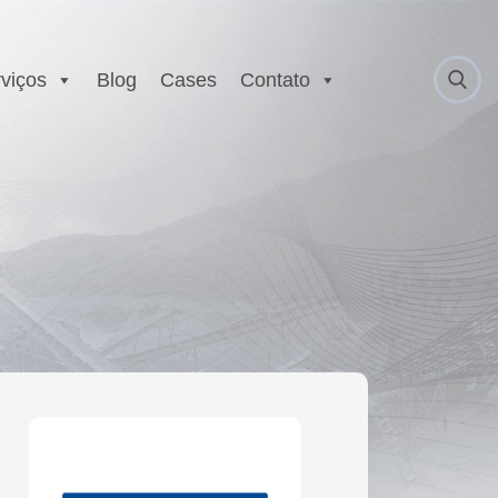
viços
Blog
Cases
Contato
 Anatel
Serviço Autorizado
Motorola
gurança
Laboratório EX
 Executivo e
r
est
E