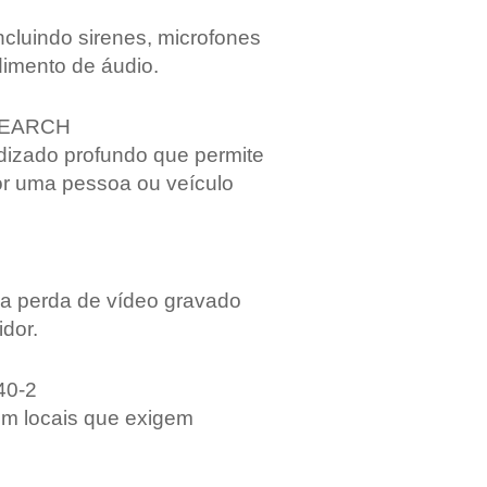
ncluindo sirenes, microfones
dimento de áudio.
SEARCH
izado profundo que permite
por uma pessoa ou veículo
 a perda de vídeo gravado
idor.
40-2
em locais que exigem