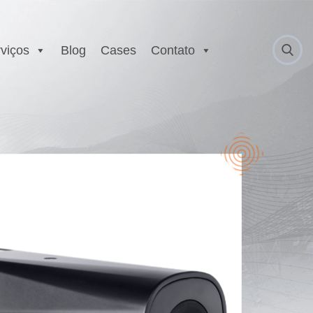
viços
Blog
Cases
Contato
 Anatel
Serviço Autorizado
Motorola
gurança
Laboratório EX
 Executivo e
r
est
E