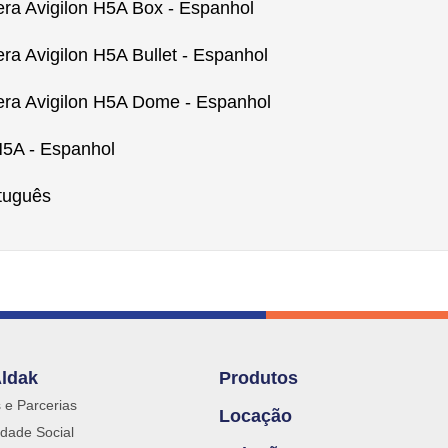
ra Avigilon H5A Box - Espanhol
ra Avigilon H5A Bullet - Espanhol
era Avigilon H5A Dome - Espanhol
H5A - Espanhol
tuguês
Aldak
Produtos
s e Parcerias
Locação
dade Social