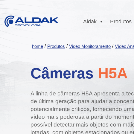
Aldak
Produtos
Sobre a Aldak
Conectividade
Ekoações ESG
Radiocomunic
Comuni
Microondas
DMR
Comuni
/
/
/
home
Produtos
Video Monitoramento
Vídeo Anal
Certificações e
Video
Trabalhe Conosc
Gestão
Parcerias
Monitoramento
DMR
Automação
Tetra
NTOPU
Diversidade e
PTT Ov
Comuni
Vídeo Analítico Avigilon
Responsabilidade
Inclusão com
P25
Soluçã
Comun
Câmeras
H5A
TETRA
Social
Programas de
Body Cam
PTT Over Celula
Intrin
Engajamento
Comuni
Gestão de Pessoas
DVR Veicular
Segur
Aplicações
P25
com Propósito
Comuni
A linha de câmeras H5A apresenta a tec
Automa
de última geração para ajudar a concen
potencialmente críticos, fornecendo um
vídeo mais poderosa a partir do momen
possível detectar mais objetos com ma
lotadas, com objetos estacionados ou e