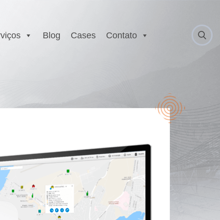
viços
Blog
Cases
Contato
 Anatel
Serviço Autorizado
Motorola
gurança
Laboratório EX
 Executivo e
r
est
E