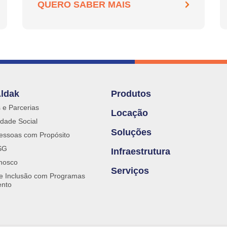
QUERO SABER MAIS
Aldak
Produtos
s e Parcerias
Locação
dade Social
Soluções
essoas com Propósito
SG
Infraestrutura
nosco
Serviços
 e Inclusão com Programas
ento