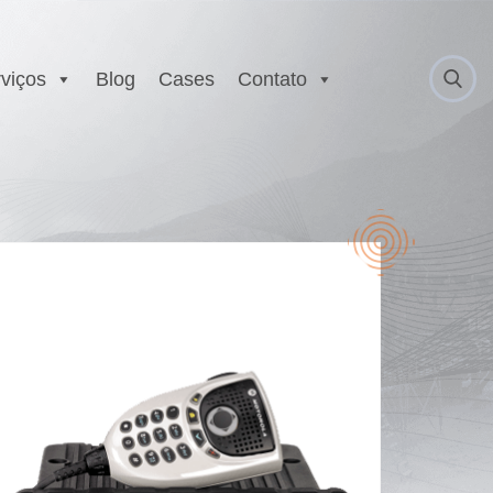
viços
Blog
Cases
Contato
 Anatel
Serviço Autorizado
Motorola
gurança
Laboratório EX
 Executivo e
r
est
E