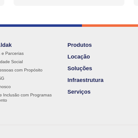
Aldak
Produtos
s e Parcerias
Locação
dade Social
Soluções
essoas com Propósito
SG
Infraestrutura
nosco
Serviços
 e Inclusão com Programas
ento