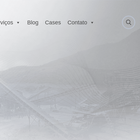
viços
Blog
Cases
Contato
 Anatel
Serviço Autorizado
Motorola
gurança
Laboratório EX
 Executivo e
r
est
E