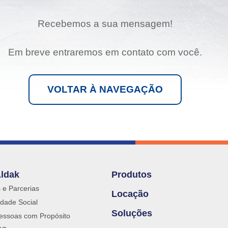
Grandes Eventos
Recebemos a sua mensagem!
Outras Indústrias
Em breve entraremos em contato com você.
VOLTAR À NAVEGAÇÃO
Aldak
Produtos
s e Parcerias
Locação
dade Social
Soluções
essoas com Propósito