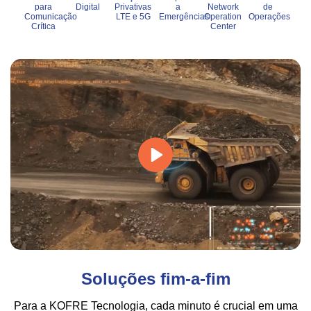
para
Digital
Privativas
a
Network
de
Comunicação
LTE e 5G
Emergências
Operation
Operações
Crítica
Center
Soluções fim-a-fim
Para a KOFRE Tecnologia, cada minuto é crucial em uma