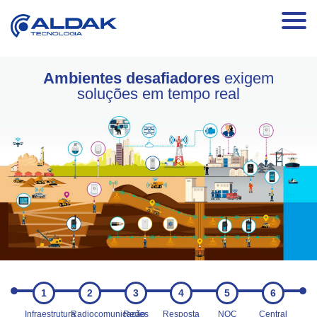
Ambientes desafiadores
exigem
soluções em tempo real
1
2
3
4
5
6
Infraestrutura
Radiocomunicação
Redes
Resposta
NOC
Central