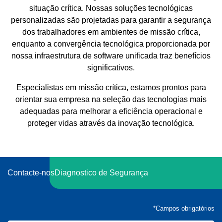
situação crítica. Nossas soluções tecnológicas
personalizadas são projetadas para garantir a segurança
Insights aéreos habilitados para suas
Com
dos trabalhadores em ambientes de missão crítica,
operações industriais
Conhe
enquanto a convergência tecnológica proporcionada por
TETR
Aproveite drones automatizados conectados por
Infraestrutura para Comunicação
nossa infraestrutura de software unificada traz benefícios
e o 
4G/LTE ou 5G para segurança industrial, incluindo
Crítica
significativos.
A 
segurança de perímetro, combate a incêndio, suporte
co
c
Oferecemos projeto e implantação de estruturas
de emergência, vigilância de portos e minas,
Especialistas em missão crítica, estamos prontos para
garan
c
monitoramento ambiental e inspeções remotas. Esta
verticais, containers, energia solar e toda a
orientar sua empresa na seleção das tecnologias mais
Min
co
infraestrutura necessária para garantir operações turn-
solução turnkey utiliza conectividade sem fio para
exp
adequadas para melhorar a eficiência operacional e
key em comunicação crítica, assegurando eficiência e
maior largura de banda e menor latência, garantindo
s
operações confiáveis Beyond Visual Line of Sight
confiabilidade.
proteger vidas através da inovação tecnológica.
infra
(BVLOS). Drones cobrem grandes áreas para
monitoramento em tempo real, melhorando a
CO
aprim
segurança e a tomada de decisão em emergências.
CONTACTE-NOS
Contacte-nos
Diagnostico de Segurança
CO
CONTACTE-NOS
*Campos obrigatórios